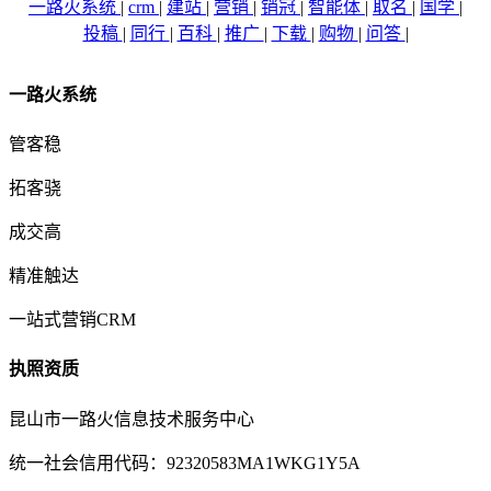
一路火系统
|
crm
|
建站
|
营销
|
销冠
|
智能体
|
取名
|
国学
|
投稿
|
同行
|
百科
|
推广
|
下载
|
购物
|
问答
|
一路火系统
管客稳
拓客骁
成交高
精准触达
一站式营销CRM
执照资质
昆山市一路火信息技术服务中心
统一社会信用代码：92320583MA1WKG1Y5A