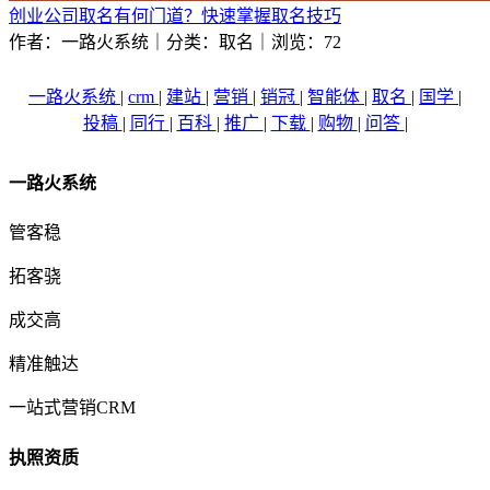
创业公司取名有何门道？快速掌握取名技巧
作者：一路火系统｜分类：取名｜浏览：72
一路火系统
|
crm
|
建站
|
营销
|
销冠
|
智能体
|
取名
|
国学
|
投稿
|
同行
|
百科
|
推广
|
下载
|
购物
|
问答
|
一路火系统
管客稳
拓客骁
成交高
精准触达
一站式营销CRM
执照资质