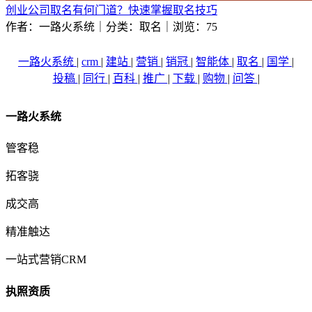
创业公司取名有何门道？快速掌握取名技巧
作者：一路火系统｜分类：取名｜浏览：75
一路火系统
|
crm
|
建站
|
营销
|
销冠
|
智能体
|
取名
|
国学
|
投稿
|
同行
|
百科
|
推广
|
下载
|
购物
|
问答
|
一路火系统
管客稳
拓客骁
成交高
精准触达
一站式营销CRM
执照资质