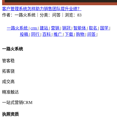
客户管理系统怎样助力销售团队提升业绩？
作者：一路火系统｜分类：问答｜浏览：83
一路火系统
|
crm
|
建站
|
营销
|
销冠
|
智能体
|
取名
|
国学
|
投稿
|
同行
|
百科
|
推广
|
下载
|
购物
|
问答
|
一路火系统
管客稳
拓客骁
成交高
精准触达
一站式营销CRM
执照资质