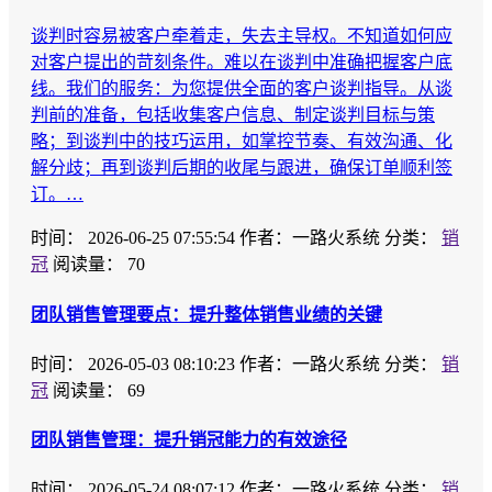
谈判时容易被客户牵着走，失去主导权。不知道如何应
对客户提出的苛刻条件。难以在谈判中准确把握客户底
线。我们的服务：为您提供全面的客户谈判指导。从谈
判前的准备，包括收集客户信息、制定谈判目标与策
略；到谈判中的技巧运用，如掌控节奏、有效沟通、化
解分歧；再到谈判后期的收尾与跟进，确保订单顺利签
订。…
时间：
2026-06-25 07:55:54
作者：一路火系统
分类：
销
冠
阅读量： 70
团队销售管理要点：提升整体销售业绩的关键
时间：
2026-05-03 08:10:23
作者：一路火系统
分类：
销
冠
阅读量： 69
团队销售管理：提升销冠能力的有效途径
时间：
2026-05-24 08:07:12
作者：一路火系统
分类：
销