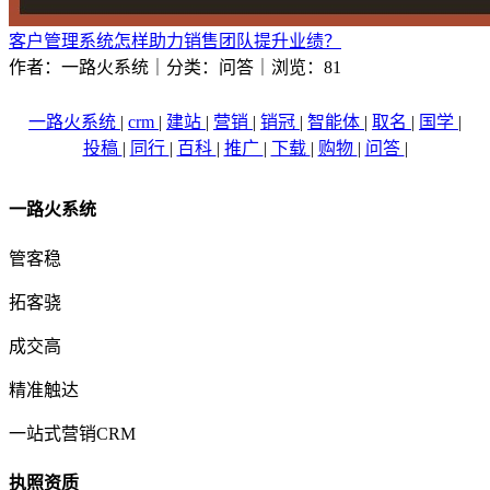
客户管理系统怎样助力销售团队提升业绩？
作者：一路火系统｜分类：问答｜浏览：81
一路火系统
|
crm
|
建站
|
营销
|
销冠
|
智能体
|
取名
|
国学
|
投稿
|
同行
|
百科
|
推广
|
下载
|
购物
|
问答
|
一路火系统
管客稳
拓客骁
成交高
精准触达
一站式营销CRM
执照资质