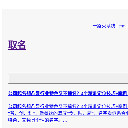
一路火系统
|
crm
取名
公司起名想凸显行业特色又不撞名？4个精准定位技巧+案
公司起名想凸显行业特色又不撞名？4个精准定位技巧+案例
“智、创、科”，做餐饮的满屏“食、味、厨”，名字看似贴
特色，又独具个性的名字。…