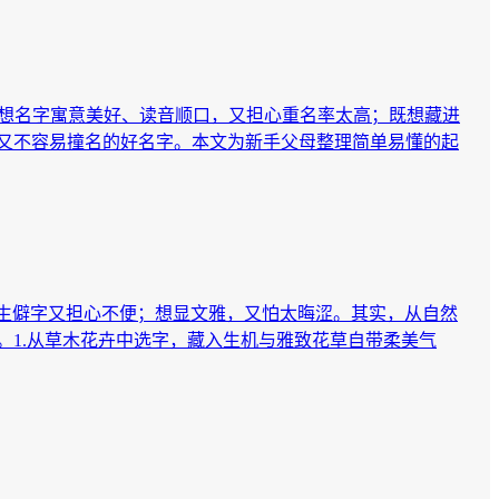
既想名字寓意美好、读音顺口，又担心重名率太高；既想藏进
又不容易撞名的好名字。本文为新手父母整理简单易懂的起
选生僻字又担心不便；想显文雅，又怕太晦涩。其实，从自然
1.从草木花卉中选字，藏入生机与雅致花草自带柔美气