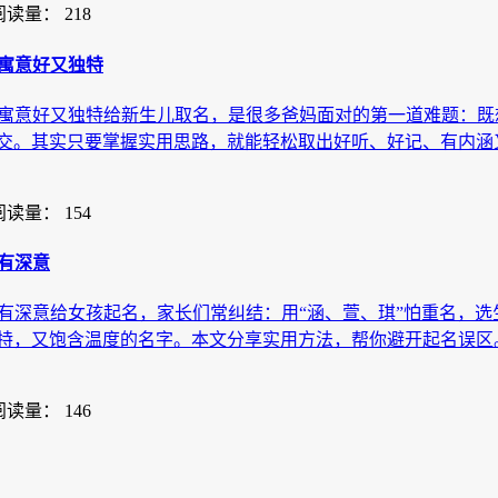
阅读量： 218
寓意好又独特
字寓意好又独特给新生儿取名，是很多爸妈面对的第一道难题：
交。其实只要掌握实用思路，就能轻松取出好听、好记、有内涵
阅读量： 154
有深意
又有深意给女孩起名，家长们常纠结：用“涵、萱、琪”怕重名，
特，又饱含温度的名字。本文分享实用方法，帮你避开起名误区。
阅读量： 146