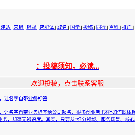
|
建站
|
营销
|
销冠
|
智能体
|
取名
|
国学
|
投稿
|
同行
|
百科
|
推广
|
：投稿须知，必读...
欢迎投稿，点击联系客服
例，让名字自带业务标签
，让名字自带业务标签给公司起名，很多创业者卡在“如何既体现
合业务，却毫无辨识度。其实，只要从“细分领域、服务场景、核