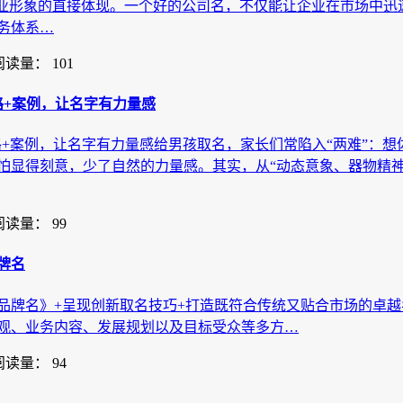
企业形象的直接体现。一个好的公司名，不仅能让企业在市场中迅
务体系…
阅读量： 101
路+案例，让名字有力量感
路+案例，让名字有力量感给男孩取名，家长们常陷入“两难”：想
怕显得刻意，少了自然的力量感。其实，从“动态意象、器物精神
阅读量： 99
牌名
品牌名》+呈现创新取名技巧+打造既符合传统又贴合市场的卓
观、业务内容、发展规划以及目标受众等多方…
阅读量： 94