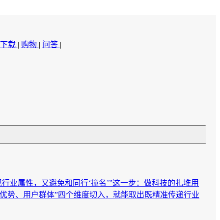
下载
|
购物
|
问答
|
行业属性，又避免和同行‘撞名’”这一步：做科技的扎堆用
心优势、用户群体”四个维度切入，就能取出既精准传递行业