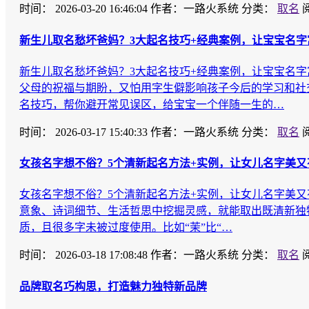
时间：
2026-03-20 16:46:04
作者：一路火系统
分类：
取名
新生儿取名愁坏爸妈？3大起名技巧+经典案例，让宝宝名字
新生儿取名愁坏爸妈？3大起名技巧+经典案例，让宝宝名
父母的祝福与期盼，又怕用字生僻影响孩子今后的学习和社
名技巧，帮你避开常见误区，给宝宝一个伴随一生的…
时间：
2026-03-17 15:40:33
作者：一路火系统
分类：
取名
女孩名字想不俗？5个清新起名方法+实例，让女儿名字美又
女孩名字想不俗？5个清新起名方法+实例，让女儿名字美
意象、诗词细节、生活哲思中挖掘灵感，就能取出既清新独
质，且很多字未被过度使用。比如“茉”比“…
时间：
2026-03-18 17:08:48
作者：一路火系统
分类：
取名
品牌取名巧构思，打造魅力独特新品牌